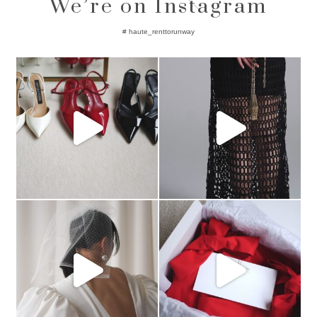
We’re on Instagram
# haute_renttorunway