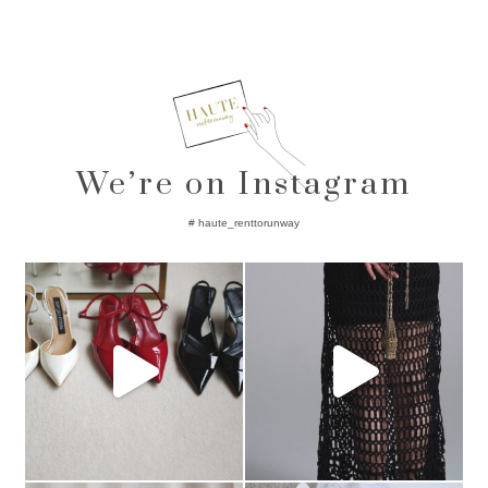
We’re on Instagram
# haute_renttorunway